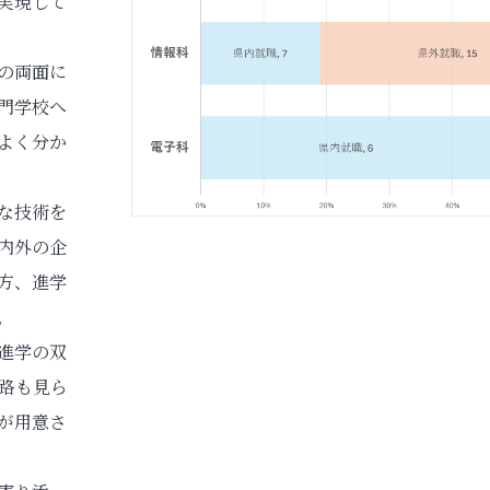
実現して
の両面に
門学校へ
よく分か
な技術を
内外の企
方、進学
。
進学の双
路も見ら
が用意さ