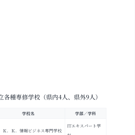
立各種専修学校（県内4人、県外9人）
学校名
学部／学科
ITエキスパート学
．Ｋ．Ｋ．情報ビジネス専門学校