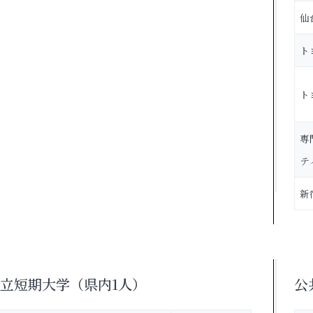
仙
ト
ト
専
テ
新
立短期大学（県内1人）
公