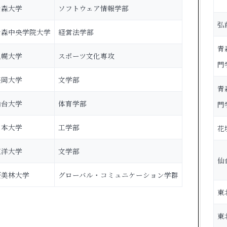
青森大学
ソフトウェア情報学部
弘
青森中央学院大学
経営法学部
青
札幌大学
スポーツ文化専攻
門
盛岡大学
文学部
青
仙台大学
体育学部
門
日本大学
工学部
花
東洋大学
文学部
仙
桜美林大学
グローバル・コミュニケーション学群
東
東