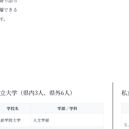
寄り添っ
躍できる
す。
立大学（県内3人、県外6人）
私
学校名
学部／学科
弘前学院大学
人文学部
Ｓ