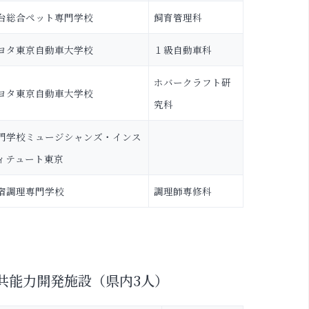
台総合ペット専門学校
飼育管理科
ヨタ東京自動車大学校
１級自動車科
ホバークラフト研
ヨタ東京自動車大学校
究科
門学校ミュージシャンズ・インス
ィテュート東京
宿調理専門学校
調理師専修科
共能力開発施設（県内3人）