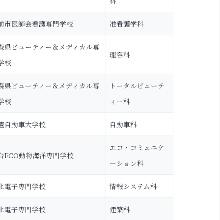
科
前市医師会看護専門学校
准看護学科
森県ビューティー＆メディカル専
理容科
学校
森県ビューティー＆メディカル専
トータルビューテ
学校
ィー科
壇自動車大学校
自動車科
エコ・コミュニケ
台ECO動物海洋専門学校
ーション科
北電子専門学校
情報システム科
北電子専門学校
建築科